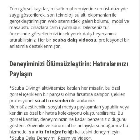
Tüm görsel kayıtlar, misafir mahremiyetine en üst düzeyde
saygı gösterilerek, son teknoloji su altı ekipmanları ile
gerçekleştirilmiştir. Web sitemizdeki galeri bölümü, mobil ve
masaüstü cihazlara tam uyumludur. Dilerseniz tur
öncesinde görsellerimizi inceleyerek dalış heyecanınızı
artırabilirsiniz. Her bir
scuba dalış videosu
, profesyonel bir
anlatımla desteklenmiştir.
Deneyiminizi Ölümsüzleştirin: Hatıralarınızı
Paylaşın
*Scuba Diving* aktivitemize katılan her misafir, bu özel
görsel içeriklerin bir parçası olma fırsatına sahiptir. Çekilen
profesyonel
su altı resimleri
ile anılarınızı
ölümsüzleştirebilir, sosyal medya paylaşımları yapabilir veya
kendinize özel bir hatıra koleksiyonu oluşturabilirsiniz. Bu
görsel kanıtlar, deneyiminizin ne kadar benzersiz olduğunu
gösterir. Güvenilir ve kurumsal bir anlayışla sunduğumuz bu
hizmetle,
su altı fotoğrafçılığı
kalitesini deneyimleyin.
*Scuba Dalış Deneyimi: Resim ve Video*.