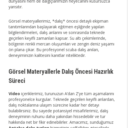
dünyasını hem de dalgıçlarımızın heyecanını kusursuzca
yansıtır.
Görsel materyallerimiz, *dalış* öncesi detaylı ekipman
tanıtımlarından başlayarak eğitmen eşliğinde yapılan
bilgilendirmeleri, dalış anlarını ve sonrasında teknede
geçirilen keyifli zamanları kapsar. Su altı çekimlerinde,
bölgenin renkli mercan oluşumları ve zengin deniz yaşamı
ön plana çıkar. Bu profesyonel scuba dalış anıları,
deneyiminizin kalitesini kanıtlar niteliktedir.
Görsel Materyallerle Dalış Öncesi Hazırlık
Süreci
Video
içeriklerimiz, turunuzun A’dan Z’ye tüm aşamalarını
profesyonelce kurgular. Teknede geçirilen keyifli anlardan,
dalış noktalarına ulaşım sürecine kadar her detayı
bulabilirsiniz. Bu sayede potansiyel misafirlerimiz, dalış
deneyiminin ruhunu daha yakından hissedebilir ve tur
hakkında net bir fikir edinebilirler. Amacımız, sunduğumuz
Antalya dalış turları
hizmetinin şeffaflığını görsellerle