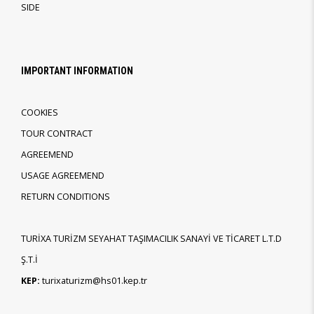
SIDE
IMPORTANT INFORMATION
COOKIES
TOUR CONTRACT
AGREEMEND
USAGE AGREEMEND
RETURN CONDITIONS
TURİXA TURİZM SEYAHAT TAŞIMACILIK SANAYİ VE TİCARET L.T.D
Ş.T.İ
KEP:
turixaturizm@hs01.kep.tr