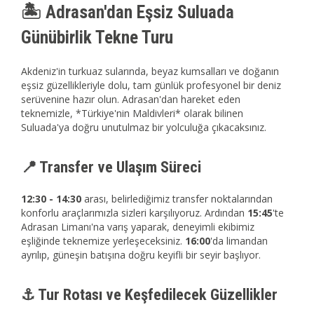
🏝️ Adrasan'dan Eşsiz Suluada
Günübirlik Tekne Turu
Akdeniz'in turkuaz sularında, beyaz kumsalları ve doğanın
eşsiz güzellikleriyle dolu, tam günlük profesyonel bir deniz
serüvenine hazır olun. Adrasan'dan hareket eden
teknemizle, *Türkiye'nin Maldivleri* olarak bilinen
Suluada'ya doğru unutulmaz bir yolculuğa çıkacaksınız.
📍 Transfer ve Ulaşım Süreci
12:30 - 14:30
arası, belirlediğimiz transfer noktalarından
konforlu araçlarımızla sizleri karşılıyoruz. Ardından
15:45
'te
Adrasan Limanı'na varış yaparak, deneyimli ekibimiz
eşliğinde teknemize yerleşeceksiniz.
16:00
'da limandan
ayrılıp, güneşin batışına doğru keyifli bir seyir başlıyor.
⚓ Tur Rotası ve Keşfedilecek Güzellikler