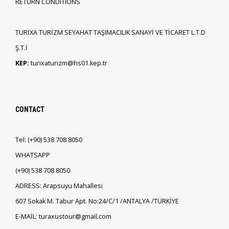
RETURN CONDITIONS
TURİXA TURİZM SEYAHAT TAŞIMACILIK SANAYİ VE TİCARET L.T.D
Ş.T.İ
KEP:
turixaturizm@hs01.kep.tr
CONTACT
Tel:
(+90)
538 708 8050
WHATSAPP
(+90)
538 708 8050
ADRESS: Arapsuyu Mahallesi
607 Sokak M. Tabur Apt. No:24/C/1 /ANTALYA /TÜRKİYE
E-MAİL: turaxustour@gmail.com