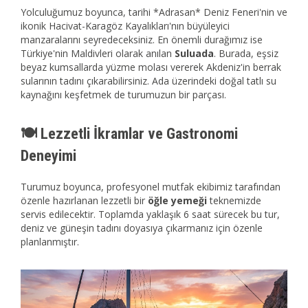
Yolculuğumuz boyunca, tarihi *Adrasan* Deniz Feneri'nin ve
ikonik Hacivat-Karagöz Kayalıkları'nın büyüleyici
manzaralarını seyredeceksiniz. En önemli durağımız ise
Türkiye'nin Maldivleri olarak anılan
Suluada
. Burada, eşsiz
beyaz kumsallarda yüzme molası vererek Akdeniz'in berrak
sularının tadını çıkarabilirsiniz. Ada üzerindeki doğal tatlı su
kaynağını keşfetmek de turumuzun bir parçası.
🍽️ Lezzetli İkramlar ve Gastronomi
Deneyimi
Turumuz boyunca, profesyonel mutfak ekibimiz tarafından
özenle hazırlanan lezzetli bir
öğle yemeği
teknemizde
servis edilecektir. Toplamda yaklaşık 6 saat sürecek bu tur,
deniz ve güneşin tadını doyasıya çıkarmanız için özenle
planlanmıştır.