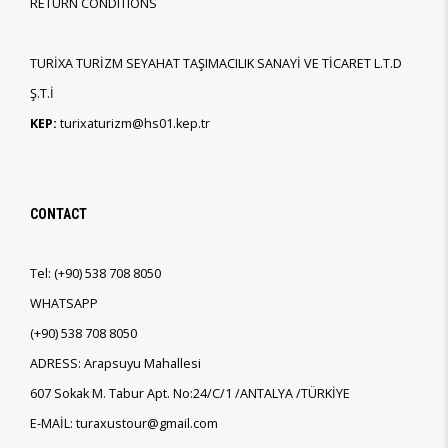
RETURN CONDITIONS
TURİXA TURİZM SEYAHAT TAŞIMACILIK SANAYİ VE TİCARET L.T.D
Ş.T.İ
KEP:
turixaturizm@hs01.kep.tr
CONTACT
Tel:
(+90)
538 708 8050
WHATSAPP
(+90)
538 708 8050
ADRESS: Arapsuyu Mahallesi
607 Sokak M. Tabur Apt. No:24/C/1 /ANTALYA /TÜRKİYE
E-MAİL: turaxustour@gmail.com