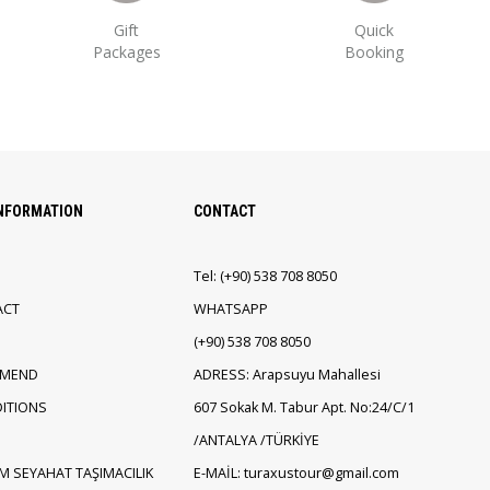
Gift
Quick
Packages
Booking
INFORMATION
CONTACT
Tel:
(+90)
538 708 8050
ACT
WHATSAPP
(+90)
538 708 8050
EMEND
ADRESS: Arapsuyu Mahallesi
ITIONS
607 Sokak M. Tabur Apt. No:24/C/1
/ANTALYA /TÜRKİYE
M SEYAHAT TAŞIMACILIK
E-MAİL: turaxustour@gmail.com