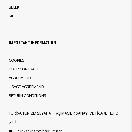
BELEK
SIDE
IMPORTANT INFORMATION
COOKIES
TOUR CONTRACT
AGREEMEND
USAGE AGREEMEND
RETURN CONDITIONS
TURİXA TURİZM SEYAHAT TAŞIMACILIK SANAYİ VE TİCARET L.T.D
Ş.T.İ
KEP:
turixaturizm@hs01.kep.tr