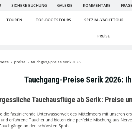
R
SICHERE BUCHUNG
GALERIE
KOMMENTARE
FRAG
TOUREN
TOP-BOOTSTOURS
SPEZIAL-YACHTTOUR
PREİSE
tseite
prei̇se
tauchgang-preise serik 2026
Tauchgang-Preise Serik 2026: Ih
rgessliche Tauchausflüge ab Serik: Preise u
e die faszinierende Unterwasserwelt des Mittelmeers mit unseren ers
 und erfahrene Taucher und bieten eine perfekte Mischung aus Nerven
 Tauchgänge an den schönsten Spots.