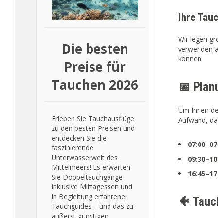
Ihre Tauc
Wir legen gr
Die besten
verwenden au
können.
Preise für
Tauchen 2026
📅 Planu
Um Ihnen de
Erleben Sie Tauchausflüge
Aufwand, dam
zu den besten Preisen und
entdecken Sie die
07:00–07
faszinierende
Unterwasserwelt des
09:30–10
Mittelmeers! Es erwarten
16:45–17
Sie Doppeltauchgänge
inklusive Mittagessen und
in Begleitung erfahrener
🐠 Tauc
Tauchguides – und das zu
äußerst günstigen