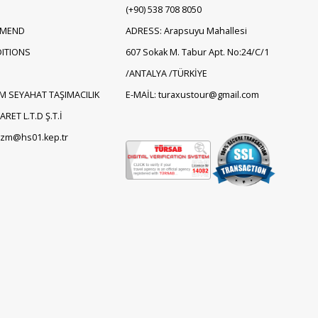
(+90)
538 708 8050
EMEND
ADRESS: Arapsuyu Mahallesi
ITIONS
607 Sokak M. Tabur Apt. No:24/C/1
/ANTALYA /TÜRKİYE
M SEYAHAT TAŞIMACILIK
E-MAİL: turaxustour@gmail.com
RET L.T.D Ş.T.İ
rizm@hs01.kep.tr