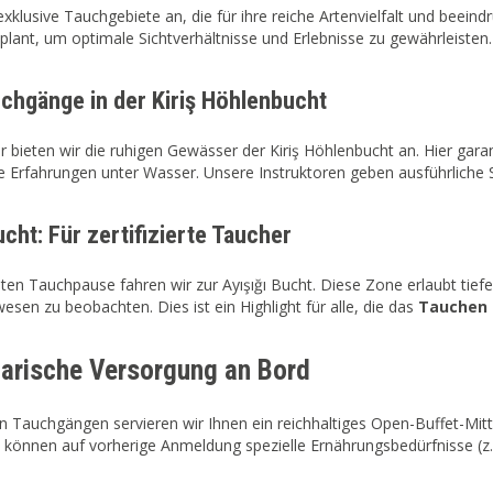
exklusive Tauchgebiete an, die für ihre reiche Artenvielfalt und bee
geplant, um optimale Sichtverhältnisse und Erlebnisse zu gewährleisten.
uchgänge in der Kiriş Höhlenbucht
er bieten wir die ruhigen Gewässer der Kiriş Höhlenbucht an. Hier gar
ve Erfahrungen unter Wasser. Unsere Instruktoren geben ausführliche
ucht: Für zertifizierte Taucher
ten Tauchpause fahren wir zur Ayışığı Bucht. Diese Zone erlaubt tie
sen zu beobachten. Dies ist ein Highlight für alle, die das
Tauchen i
inarische Versorgung an Bord
 Tauchgängen servieren wir Ihnen ein reichhaltiges Open-Buffet-Mitt
 können auf vorherige Anmeldung spezielle Ernährungsbedürfnisse (z.