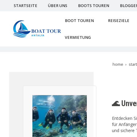
STARTSEITE
ÜBER UNS
BOOTS TOUREN
BLOGGE
BOOT TOUREN
REISEZIELE
VERMIETUNG
home
star
🌊 Unve
Entdecken Si
für Anfänger
und sichere