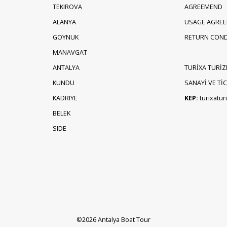
TEKIROVA
AGREEMEND
ALANYA
USAGE AGRE
GOYNUK
RETURN COND
MANAVGAT
ANTALYA
TURİXA TURİZ
KUNDU
SANAYİ VE TİCA
KADRIYE
KEP:
turixatu
BELEK
SIDE
©2026 Antalya Boat Tour