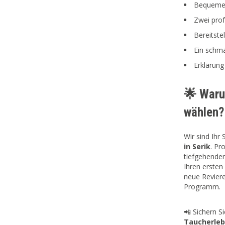
Bequeme H
Zwei prof
Bereitste
Ein schma
Erklärung
🌟 Waru
wählen?
Wir sind Ihr
in Serik
. Pr
tiefgehenden
Ihren erste
neue Revier
Programm.
📲 Sichern Si
Taucherlebn