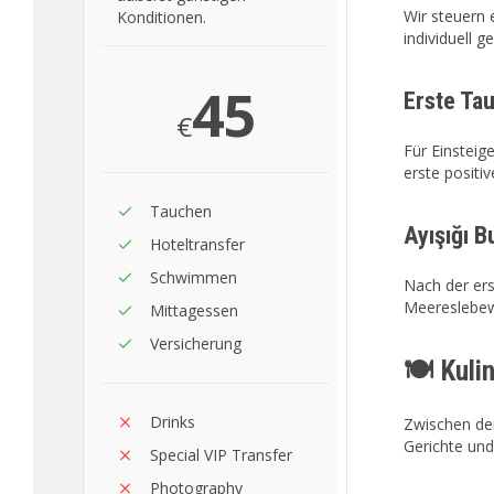
Wir steuern 
Konditionen.
individuell 
45
Erste Ta
€
Für Einsteig
erste positi
Tauchen
Ayışığı B
Hoteltransfer
Schwimmen
Nach der ers
Meereslebewe
Mittagessen
Versicherung
🍽️ Kul
Drinks
Zwischen den
Gerichte und
Special VIP Transfer
Photography