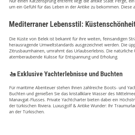
Nur einen Katzensprung entfernt liegt die antike Stadt Perge, e
um ein Gefühl für das Leben in der Antike zu bekommen. Diese a
Mediterraner Lebensstil: Küstenschönhei
Die Küste von Belek ist bekannt für ihre weiten, feinsandigen St
herausragende Umweltstandards ausgezeichnet werden. Die üpp
Zitrusbaumhainen, umrahmt das Urlaubserlebnis. Die natürlic
atemberaubende Kulisse für Entspannung und Erholung.
🚤 Exklusive Yachterlebnisse und Buchten
Für maritime Abenteuer stehen Ihnen zahlreiche Boots- und Yach
Buchten und genießen Sie das kristallklare Wasser des Mittelme
Manavgat-Flusses. Private Yachtcharter bieten dabei ein Höchst
der türkischen Riviera. Luxusgolf & Antike Wunder: Ihr Traumurla
an der Türkischen.