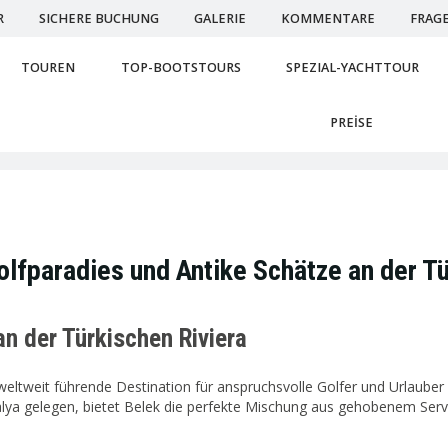
R
SICHERE BUCHUNG
GALERIE
KOMMENTARE
FRAG
TOUREN
TOP-BOOTSTOURS
SPEZIAL-YACHTTOUR
PREİSE
olfparadies und Antike Schätze an der T
n der Türkischen Riviera
ne weltweit führende Destination für anspruchsvolle Golfer und Urlaube
ntalya gelegen, bietet Belek die perfekte Mischung aus gehobenem Serv