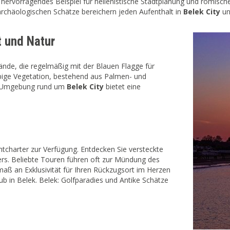
in hervorragendes Beispiel für hellenistische Stadtplanung und römisc
rchäologischen Schätze bereichern jeden Aufenthalt in
Belek City
un
t und Natur
rände, die regelmäßig mit der Blauen Flagge für
ige Vegetation, bestehend aus Palmen- und
he Umgebung rund um
Belek City
bietet eine
tcharter zur Verfügung. Entdecken Sie versteckte
ers. Beliebte Touren führen oft zur Mündung des
maß an Exklusivität für Ihren Rückzugsort im Herzen
ub in Belek. Belek: Golfparadies und Antike Schätze