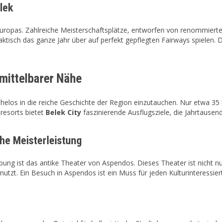
lek
n Europas. Zahlreiche Meisterschaftsplätze, entworfen von renommier
ktisch das ganze Jahr über auf perfekt gepflegten Fairways spielen. 
nmittelbarer Nähe
helos in die reiche Geschichte der Region einzutauchen. Nur etwa 3
dresorts bietet
Belek City
faszinierende Ausflugsziele, die Jahrtausend
he Meisterleistung
g ist das antike Theater von Aspendos. Dieses Theater ist nicht nu
nutzt. Ein Besuch in Aspendos ist ein Muss für jeden Kulturinteressie