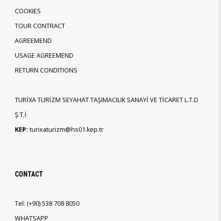
COOKIES
TOUR CONTRACT
AGREEMEND
USAGE AGREEMEND
RETURN CONDITIONS
TURİXA TURİZM SEYAHAT TAŞIMACILIK SANAYİ VE TİCARET L.T.D
Ş.T.İ
KEP:
turixaturizm@hs01.kep.tr
CONTACT
Tel:
(+90)
538 708 8050
WHATSAPP