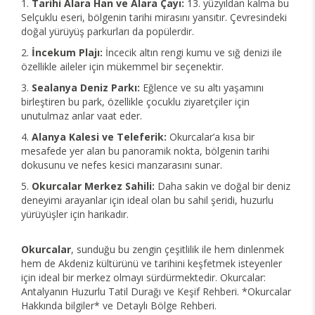
Tarihi Alara Han ve Alara Çayı:
13. yüzyıldan kalma bu
Selçuklu eseri, bölgenin tarihi mirasını yansıtır. Çevresindeki
doğal yürüyüş parkurları da popülerdir.
İncekum Plajı:
İncecik altın rengi kumu ve sığ denizi ile
özellikle aileler için mükemmel bir seçenektir.
Sealanya Deniz Parkı:
Eğlence ve su altı yaşamını
birleştiren bu park, özellikle çocuklu ziyaretçiler için
unutulmaz anlar vaat eder.
Alanya Kalesi ve Teleferik:
Okurcalar’a kısa bir
mesafede yer alan bu panoramik nokta, bölgenin tarihi
dokusunu ve nefes kesici manzarasını sunar.
Okurcalar Merkez Sahili:
Daha sakin ve doğal bir deniz
deneyimi arayanlar için ideal olan bu sahil şeridi, huzurlu
yürüyüşler için harikadır.
Okurcalar
, sunduğu bu zengin çeşitlilik ile hem dinlenmek
hem de Akdeniz kültürünü ve tarihini keşfetmek isteyenler
için ideal bir merkez olmayı sürdürmektedir. Okurcalar:
Antalyanın Huzurlu Tatil Durağı ve Keşif Rehberi. *Okurcalar
Hakkında bilgiler* ve Detaylı Bölge Rehberi.