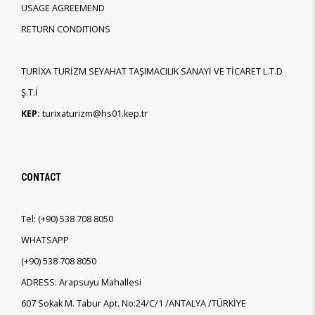
USAGE AGREEMEND
RETURN CONDITIONS
TURİXA TURİZM SEYAHAT TAŞIMACILIK SANAYİ VE TİCARET L.T.D
Ş.T.İ
KEP:
turixaturizm@hs01.kep.tr
CONTACT
Tel:
(+90)
538 708 8050
WHATSAPP
(+90)
538 708 8050
ADRESS: Arapsuyu Mahallesi
607 Sokak M. Tabur Apt. No:24/C/1 /ANTALYA /TÜRKİYE