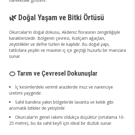
hareketlilik gösterir.
🌿 Doğal Yaşam ve Bitki Örtüsü
Okurcalar'ın doğal dokusu, Akdeniz florasının zenginliğiyle
karakterizedir. Bölgenin çevresi, Kızılçam ağaçları,
zeytinlikler ve defne türleri ile kaplıdır. Bu doğal yapı,
tatilcılara yeşilin ve mavinin iç içe geçtiği huzurlu bir manzara
sunar.
🍊 Tarım ve Çevresel Dokunuşlar
İç kesimlerdeki verimli arazilerde muz ve narenciye
üretimi yaygındır.
Sahil bandına yakın bölgelerde lavanta ve kekik gibi
aromatik bitkiler de yetiştirilir.
Okurcalar'ın genel rakımı oldukça düşüktür (ortalama 10-
25 metre), bu da sahil keyfi için ideal bir düzlük sunar.