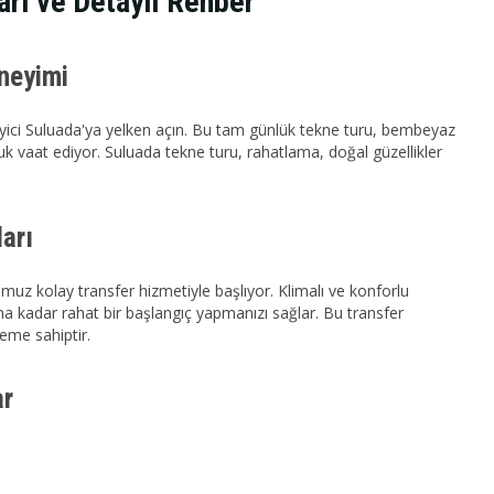
arı ve Detaylı Rehber
neyimi
leyici Suluada'ya yelken açın. Bu tam günlük tekne turu, bembeyaz
luk vaat ediyor. Suluada tekne turu, rahatlama, doğal güzellikler
arı
muz kolay transfer hizmetiyle başlıyor. Klimalı ve konforlu
na kadar rahat bir başlangıç yapmanızı sağlar. Bu transfer
neme sahiptir.
ar