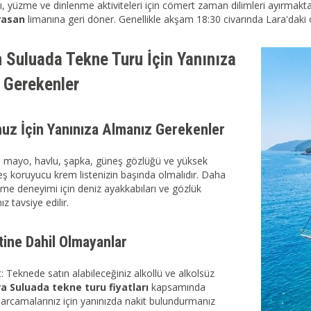
, yüzme ve dinlenme aktiviteleri için cömert zaman dilimleri ayırmakta
rasan
limanına geri döner. Genellikle akşam 18:30 civarında Lara'daki 
n Suluada Tekne Turu İçin Yanınıza
 Gerekenler
uz İçin Yanınıza Almanız Gerekenler
er, mayo, havlu, şapka, güneş gözlüğü ve yüksek
eş koruyucu krem listenizin başında olmalıdır. Daha
üzme deneyimi için deniz ayakkabıları ve gözlük
 tavsiye edilir.
tine Dahil Olmayanlar
: Teknede satın alabileceğiniz alkollü ve alkolsüz
a Suluada tekne turu fiyatları
kapsamında
 harcamalarınız için yanınızda nakit bulundurmanız