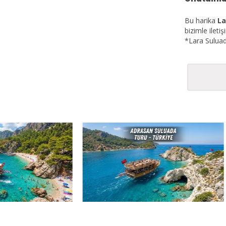
Bu harika
La
bizimle ilet
*Lara Suluad