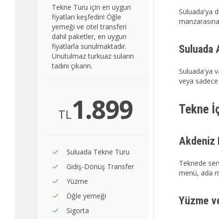
Tekne Turu için en uygun
Suluada'ya d
fiyatları keşfedin! Öğle
manzarasına 
yemeği ve otel transferi
dahil paketler, en uygun
fiyatlarla sunulmaktadır.
Suluada A
Unutulmaz turkuaz suların
tadını çıkarın.
Suluada'ya v
veya sadece 
1.899
Tekne İ
TL
Akdeniz 
Suluada Tekne Turu
Teknede serv
Gidiş-Dönüş Transfer
menü, ada mac
Yüzme
Öğle yemeği
Yüzme ve
Sigorta