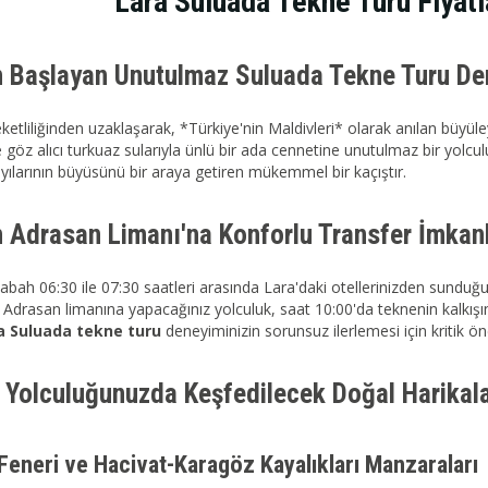
Lara Suluada Tekne Turu Fiyatl
n Başlayan Unutulmaz Suluada Tekne Turu De
eketliliğinden uzaklaşarak, *Türkiye'nin Maldivleri* olarak anılan büyü
 göz alıcı turkuaz sularıyla ünlü bir ada cennetine unutulmaz bir yolcu
ıyılarının büyüsünü bir araya getiren mükemmel bir kaçıştır.
n Adrasan Limanı'na Konforlu Transfer İmkanl
abah 06:30 ile 07:30 saatleri arasında Lara'daki otellerinizden sunduğu
a Adrasan limanına yapacağınız yolculuk, saat 10:00'da teknenin kalkışı
a Suluada tekne turu
deneyiminizin sorunsuz ilerlemesi için kritik ö
 Yolculuğunuzda Keşfedilecek Doğal Harikal
Feneri ve Hacivat-Karagöz Kayalıkları Manzaraları