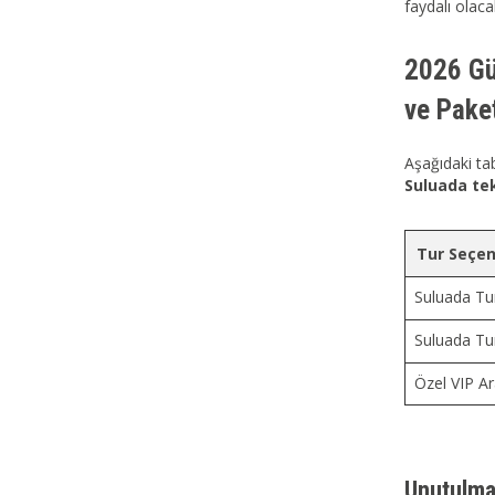
faydalı olacak
2026 Gü
ve Paket
Aşağıdaki tab
Suluada te
Tur Seçen
Suluada Tu
Suluada Tu
Özel VIP A
Unutulma