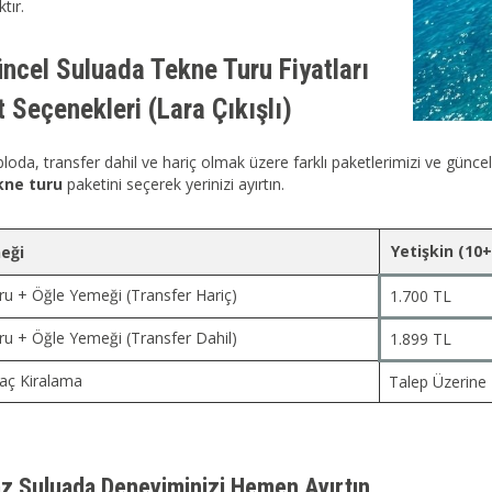
tır.
ncel Suluada Tekne Turu Fiyatları
 Seçenekleri (Lara Çıkışlı)
loda, transfer dahil ve hariç olmak üzere farklı paketlerimizi ve güncel 
kne turu
paketini seçerek yerinizi ayırtın.
Yetişkin (10+
eği
ru + Öğle Yemeği (Transfer Hariç)
1.700 TL
ru + Öğle Yemeği (Transfer Dahil)
1.899 TL
raç Kiralama
Talep Üzerine
z Suluada Deneyiminizi Hemen Ayırtın