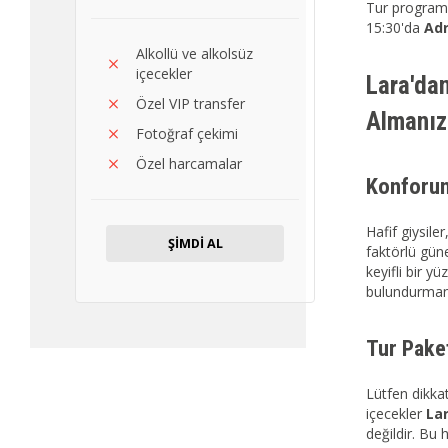
Tur programı
15:30'da
Ad
Alkollü ve alkolsüz
içecekler
Lara'da
Özel VIP transfer
Almanız
Fotoğraf çekimi
Özel harcamalar
Konforun
Hafif giysil
ŞİMDİ AL
faktörlü gün
keyifli bir y
bulundurmanız
Tur Pake
Lütfen dikkat
içecekler
Lar
değildir. Bu