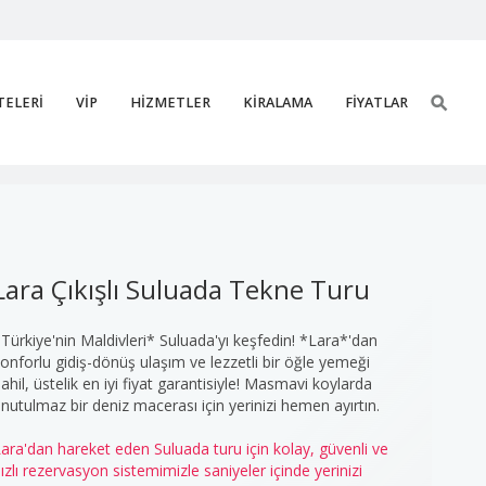
TELERİ
VİP
HİZMETLER
KİRALAMA
FİYATLAR
a Suluada Tekne Turu 5
Lara Çıkışlı Suluada Tekne Turu
Türkiye'nin Maldivleri* Suluada'yı keşfedin! *Lara*'dan
onforlu gidiş-dönüş ulaşım ve lezzetli bir öğle yemeği
ahil, üstelik en iyi fiyat garantisiyle! Masmavi koylarda
nutulmaz bir deniz macerası için yerinizi hemen ayırtın.
ara'dan hareket eden Suluada turu için kolay, güvenli ve
ızlı rezervasyon sistemimizle saniyeler içinde yerinizi