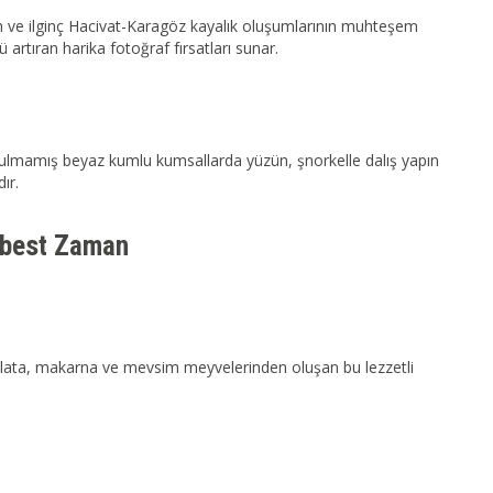
n ve ilginç Hacivat-Karagöz kayalık oluşumlarının muhteşem
rtıran harika fotoğraf fırsatları sunar.
kunulmamış beyaz kumlu kumsallarda yüzün, şnorkelle dalış yapın
ır.
erbest Zaman
 salata, makarna ve mevsim meyvelerinden oluşan bu lezzetli