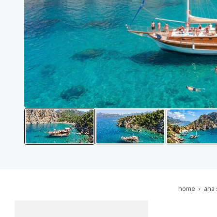
home
ana 