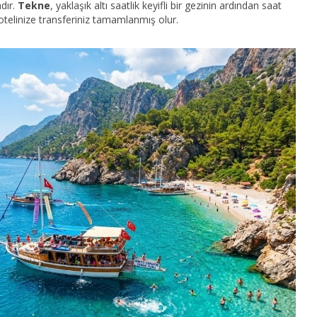
dır.
Tekne
, yaklaşık altı saatlik keyifli bir gezinin ardından saat
otelinize transferiniz tamamlanmış olur.