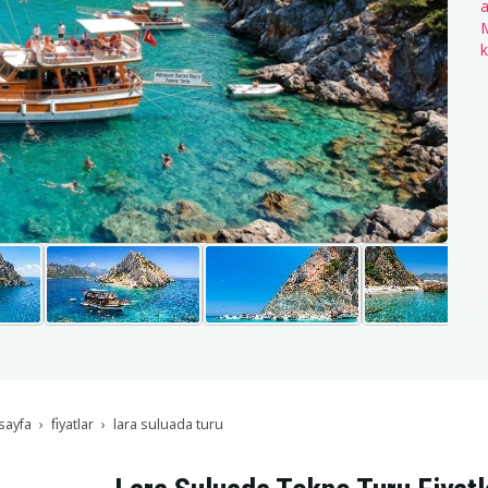
a
M
k
sayfa
fi̇yatlar
lara suluada turu