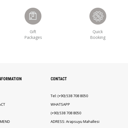
Gift
Quick
Packages
Booking
INFORMATION
CONTACT
Tel:
(+90)
538 708 8050
ACT
WHATSAPP
(+90)
538 708 8050
EMEND
ADRESS: Arapsuyu Mahallesi