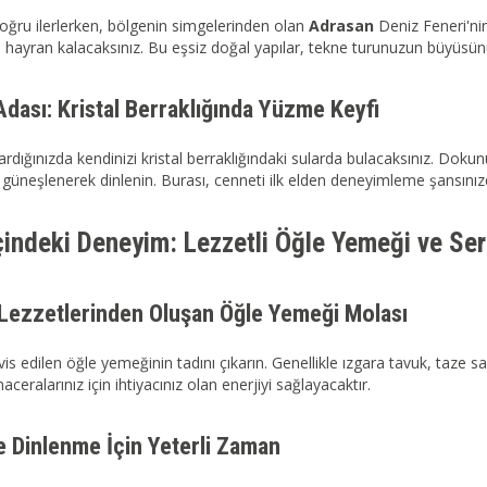
oğru ilerlerken, bölgenin simgelerinden olan
Adrasan
Deniz Feneri'ni
hayran kalacaksınız. Bu eşsiz doğal yapılar, tekne turunuzun büyüsünü a
dası: Kristal Berraklığında Yüzme Keyfi
ardığınızda kendinizi kristal berraklığındaki sularda bulacaksınız. Do
güneşlenerek dinlenin. Burası, cenneti ilk elden deneyimleme şansınızd
çindeki Deneyim: Lezzetli Öğle Yemeği ve S
Lezzetlerinden Oluşan Öğle Yemeği Molası
is edilen öğle yemeğinin tadını çıkarın. Genellikle ızgara tavuk, taze
eralarınız için ihtiyacınız olan enerjiyi sağlayacaktır.
 Dinlenme İçin Yeterli Zaman