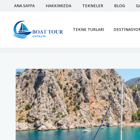
ANA SAYFA
HAKKIMIZDA
TEKNELER
BLOG
G
TEKNE TURLARI
DESTİNASYO
Lara Suluada Tekne Turu 6