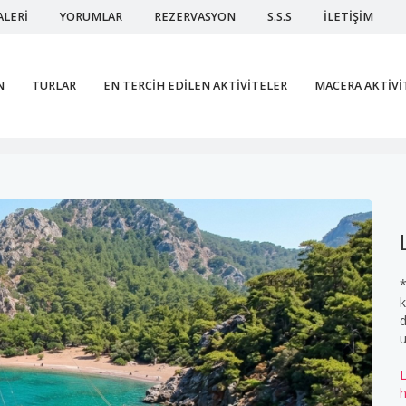
ALERİ
YORUMLAR
REZERVASYON
S.S.S
İLETİŞİM
N
TURLAR
EN TERCİH EDİLEN AKTİVİTELER
MACERA AKTİVİ
Lar
*
k
d
u
L
h