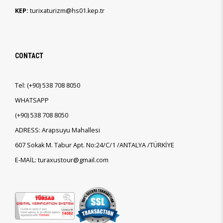
KEP:
turixaturizm@hs01.kep.tr
CONTACT
Tel:
(+90)
538 708 8050
WHATSAPP
(+90)
538 708 8050
ADRESS: Arapsuyu Mahallesi
607 Sokak M. Tabur Apt. No:24/C/1 /ANTALYA /TÜRKİYE
E-MAİL: turaxustour@gmail.com