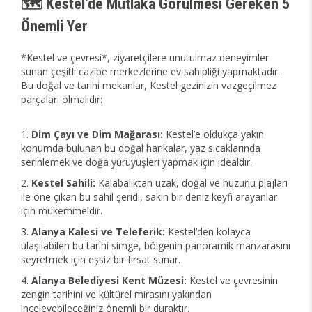
🗺️ Kestel’de Mutlaka Görülmesi Gereken 5
Önemli Yer
*Kestel ve çevresi*, ziyaretçilere unutulmaz deneyimler
sunan çeşitli cazibe merkezlerine ev sahipliği yapmaktadır.
Bu doğal ve tarihi mekanlar, Kestel gezinizin vazgeçilmez
parçaları olmalıdır:
Dim Çayı ve Dim Mağarası:
Kestel’e oldukça yakın
konumda bulunan bu doğal harikalar, yaz sıcaklarında
serinlemek ve doğa yürüyüşleri yapmak için idealdir.
Kestel Sahili:
Kalabalıktan uzak, doğal ve huzurlu plajları
ile öne çıkan bu sahil şeridi, sakin bir deniz keyfi arayanlar
için mükemmeldir.
Alanya Kalesi ve Teleferik:
Kestel’den kolayca
ulaşılabilen bu tarihi simge, bölgenin panoramik manzarasını
seyretmek için eşsiz bir fırsat sunar.
Alanya Belediyesi Kent Müzesi:
Kestel ve çevresinin
zengin tarihini ve kültürel mirasını yakından
inceleyebileceğiniz önemli bir duraktır.