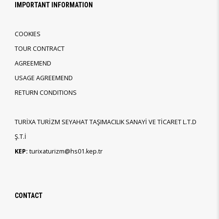
IMPORTANT INFORMATION
COOKIES
TOUR CONTRACT
AGREEMEND
USAGE AGREEMEND
RETURN CONDITIONS
TURİXA TURİZM SEYAHAT TAŞIMACILIK SANAYİ VE TİCARET L.T.D
Ş.T.İ
KEP:
turixaturizm@hs01.kep.tr
CONTACT