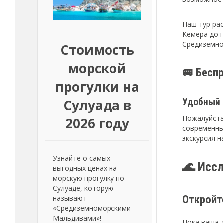
Наш тур ра
Кемера до 
Средиземно
Стоимость
морской
🚐 Бесп
прогулки на
Сулуада в
Удобный 
Пожалуйста
2026 году
современны
экскурсия н
Узнайте о самых
🌊 Иссл
выгодных ценах на
морскую прогулку по
Сулуаде, которую
Откройт
называют
«Средиземноморскими
Мальдивами»!
Пока ваша 