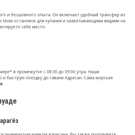
ого и бесшовного опыта. Он включает удобный трансфер из
еством остановок для купания и захватывающими видами на
антируете себе место.
ере* в промежутке с 08:30 до 09:00 утра. Наши
и быструю поездку до гавани Адресан. Сама морская
ре
.
луаде
арагёз
ься знаменитым маяком Адресана. Вы также проплывете