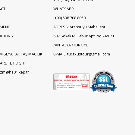
ACT
WHATSAPP
(+90)
538 708 8050
EMEND
ADRESS: Arapsuyu Mahallesi
ITIONS
607 Sokak M. Tabur Apt. No:24/C/1
/ANTALYA /TÜRKİYE
M SEYAHAT TAŞIMACILIK
E-MAİL: turaxustour@gmail.com
RET L.T.D Ş.T.İ
rizm@hs01.kep.tr