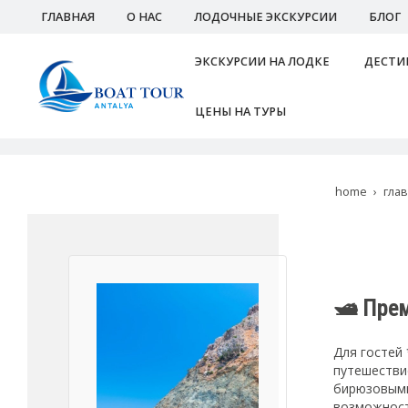
ГЛАВНАЯ
О НАС
ЛОДОЧНЫЕ ЭКСКУРСИИ
БЛОГ
ЭКСКУРСИИ НА ЛОДКЕ
ДЕСТИ
ЦЕНЫ НА ТУРЫ
home
гла
🛥️ Пре
Для гостей
путешестви
бирюзовыми
возможност