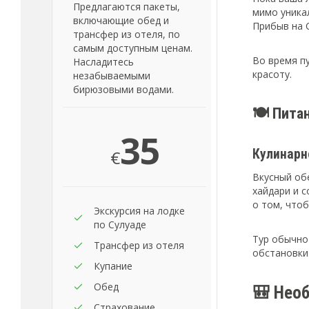
Предлагаются пакеты,
мимо уника
включающие обед и
Прибыв на 
трансфер из отеля, по
самым доступным ценам.
Во время п
Насладитесь
красоту.
незабываемыми
бирюзовыми водами.
🍽️ Пита
35
€
Кулинарн
Вкусный обе
хайдари и 
о том, что
Экскурсия на лодке
по Сулуаде
Тур обычно
Трансфер из отеля
обстановки
Купание
Обед
🎒 Нео
Страхование