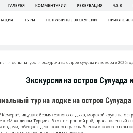
ГАЛЕРЕЯ
КОММЕНТАРИИ
РЕЗЕРВАЦИЯ
Ч.З.В
НАЦИЯ
ТУРЫ
ПОПУЛЯРНЫЕ ЭКСКУРСИИ
ПРИКЛЮЧЕН
вная
цены на туры
экскурсии на остров сулуада из кемера в 2026 го
Экскурсии на остров Сулуада 
миальный тур на лодке на остров Сулуада
 *Кемера*, ищущих безмятежного отдыха, морской круиз на остр
е к «Мальдивам Турции». Этот островной рай, прославленный с
 водами, обещает день полного расслабления и новых открытий.
ь насладиться первоклассным сервисом.