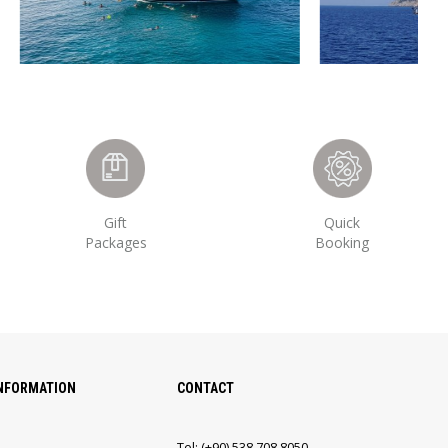
Gift
Quick
Packages
Booking
INFORMATION
CONTACT
Tel:
(+90)
538 708 8050