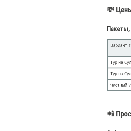
💸 Цены
Пакеты,
Вариант т
Тур на Су
Тур на Су
Частный V
📲 Прос