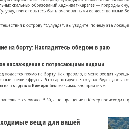
льных скальных образований Хадживат-Карагёз — природных чу
Сулуаду, приготовьтесь быть очарованными ее девственными б
утешествия к острову *Сулуада*, вы увидите, почему эта локаци
ние на борту: Насладитесь обедом в раю
ое наслаждение с потрясающими видами
д подается прямо на борту. Как правило, в меню входит курица
сочные свежие фрукты. Это гарантирует, что у вас будет достат
бы ваш
отдых в Кемере
был максимально приятным.
 завершается около 15:30, а возвращение в Кемер происходит п
.
бходимые вещи для вашей