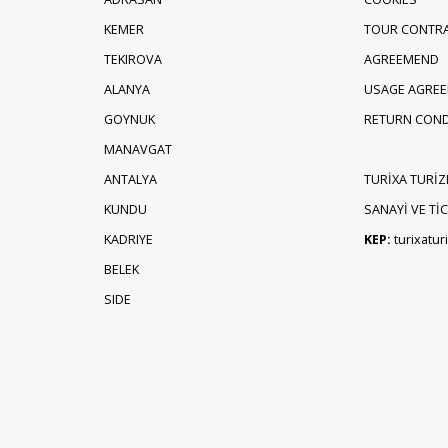
KEMER
TOUR CONTR
TEKIROVA
AGREEMEND
ALANYA
USAGE AGRE
GOYNUK
RETURN COND
MANAVGAT
ANTALYA
TURİXA TURİZ
KUNDU
SANAYİ VE TİCA
KADRIYE
KEP:
turixatu
BELEK
SIDE