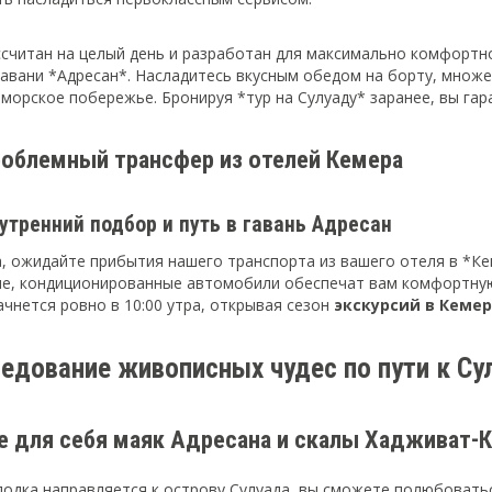
ссчитан на целый день и разработан для максимально комфортн
гавани *Адресан*. Насладитесь вкусным обедом на борту, множ
морское побережье. Бронируя *тур на Сулуаду* заранее, вы гар
роблемный трансфер из отелей Кемера
утренний подбор и путь в гавань Адресан
, ожидайте прибытия нашего транспорта из вашего отеля в *Кем
е, кондиционированные автомобили обеспечат вам комфортную 
ачнется ровно в 10:00 утра, открывая сезон
экскурсий в Кеме
едование живописных чудес по пути к Су
е для себя маяк Адресана и скалы Хадживат-К
лодка направляется к острову Сулуада, вы сможете полюбоват