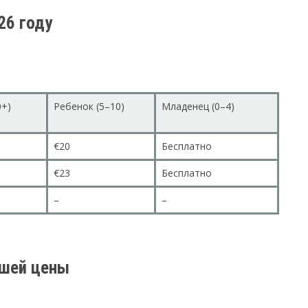
26 году
0+)
Ребенок (5–10)
Младенец (0–4)
€20
Бесплатно
€23
Бесплатно
–
–
чшей цены