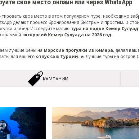
руйте свое место онлайн или через WhatsApp
нтировать свое место в этом популярном туре, необходимо забр
tsApp делают процесс бронирования быстрым и простым. В стои
огулка и обед. Исследуйте магию
тура на лодке Кемер Сулуад
рограммой
экскурсий Кемер Сулуада на 2026 год
.
аем лучшие цены на
морские прогулки из Кемера
, делая ваш
даты для вашего
отпуска в Турции
. 🔥 Лучшие туры на остров 
КАМПАНИИ