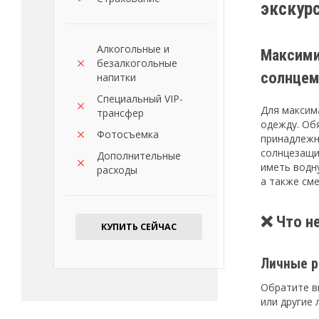
экскурс
Алкогольные и
Максими
безалкогольные
солнце
напитки
Специальный VIP-
Для максим
трансфер
одежду. Об
Фотосъемка
принадлежн
солнцезащи
Дополнительные
иметь водн
расходы
а также см
❌ Что не
КУПИТЬ СЕЙЧАС
Личные р
Обратите в
или другие