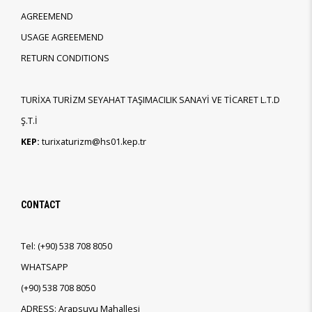
AGREEMEND
USAGE AGREEMEND
RETURN CONDITIONS
TURİXA TURİZM SEYAHAT TAŞIMACILIK SANAYİ VE TİCARET L.T.D
Ş.T.İ
KEP:
turixaturizm@hs01.kep.tr
CONTACT
Tel:
(+90)
538 708 8050
WHATSAPP
(+90)
538 708 8050
ADRESS: Arapsuyu Mahallesi