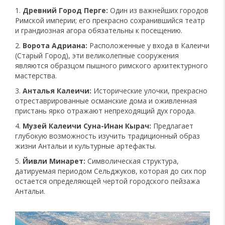
Древний Город Перге:
Один из важнейших городов
Римской империи; его прекрасно сохранившийся театр
и грандиозная агора обязательны к посещению.
Ворота Адриана:
Расположенные у входа в Калеичи
(Старый Город), эти великолепные сооружения
являются образцом пышного римского архитектурного
мастерства.
Анталья Калеичи:
Исторические улочки, прекрасно
отреставрированные османские дома и оживленная
пристань ярко отражают непреходящий дух города.
Музей Калеичи Суна-Инан Кырач:
Предлагает
глубокую возможность изучить традиционный образ
жизни Антальи и культурные артефакты.
Йивли Минарет:
Символическая структура,
датируемая периодом Сельджуков, которая до сих пор
остается определяющей чертой городского пейзажа
Антальи.