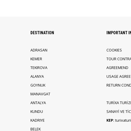
DESTINATION
IMPORTANT 
ADRASAN
COOKIES
KEMER
TOUR CONTR
TEKIROVA
AGREEMEND
ALANYA
USAGE AGRE
GOYNUK
RETURN COND
MANAVGAT
ANTALYA
TURİXA TURİZ
KUNDU
SANAYİ VE TİCA
KADRIYE
KEP:
turixatu
BELEK