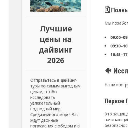
🗓️ Пол
Мы позабот
Лучшие
цены на
09:00–09
09:30–10
дайвинг
16:45–17
2026
🐠 Исс
Отправьтесь в дайвинг-
Наши инстр
туры по самым выгодным
ценам, чтобы
исследовать
Первое 
увлекательный
подводный мир
Это защище
Средиземного моря! Вас
начинающий
ждут двойные
безопаснос
погружения с обедом и в