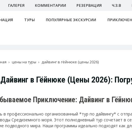
ГАЛЕРЕЯ
КОММЕНТАРИИ
РЕЗЕРВАЦИЯ
Ч.З.В
НАЦИЯ
ТУРЫ
ПОПУЛЯРНЫЕ ЭКСКУРСИИ
ПРИКЛЮЧЕН
вная
цены на туры
дайвинг в гёйнюке (цены 2026)
Дайвинг в Гёйнюке (Цены 2026): Пог
абываемое Приключение: Дайвинг в Гёйню
ь в профессионально организованный *тур по дайвингу* с отпр
воды Средиземного моря. Этот полнодневный тур сочетает в с
ие подводного мира. Наши программы идеально подходят как для