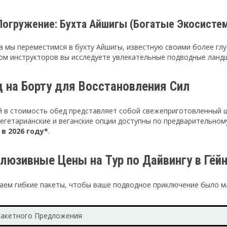
Погружение: Бухта Айшигы (Богатые Экосисте
а мы переместимся в бухту Айшигы, известную своими более гл
ом инструкторов вы исследуете увлекательные подводные ланд
д на Борту для Восстановления Сил
 в стоимость обед представляет собой свежеприготовленный шв
егетарианские и веганские опции доступны по предварительному
в 2026 году*
.
люзивные Цены на Тур по Дайвингу в Гёй
аем гибкие пакеты, чтобы ваше подводное приключение было м
Пакетного Предложения