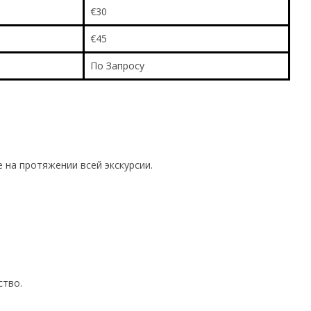
€30
€45
По Запросу
на протяжении всей экскурсии.
ство.