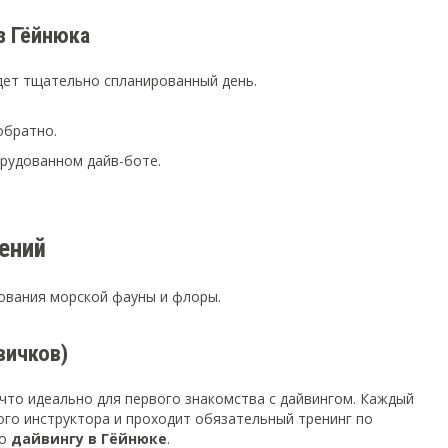
з Гёйнюка
дет тщательно спланированный день.
обратно.
рудованном дайв-боте.
ений
дования морской фауны и флоры.
вичков)
что идеально для первого знакомства с дайвингом. Каждый
го инструктора и проходит обязательный тренинг по
по
дайвингу в Гёйнюке
.