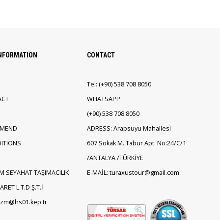
INFORMATION
CONTACT
Tel:
(+90)
538 708 8050
ACT
WHATSAPP
(+90)
538 708 8050
EMEND
ADRESS: Arapsuyu Mahallesi
ITIONS
607 Sokak M. Tabur Apt. No:24/C/1
/ANTALYA /TÜRKİYE
M SEYAHAT TAŞIMACILIK
E-MAİL: turaxustour@gmail.com
RET L.T.D Ş.T.İ
rizm@hs01.kep.tr