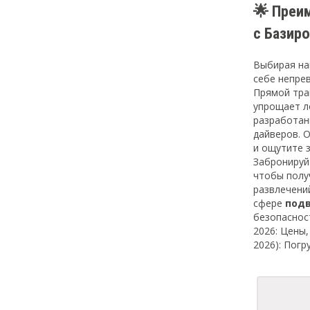
🌟 Преи
с Базир
Выбирая н
себе непре
Прямой тра
упрощает л
разработан
дайверов. 
и ощутите 
Забронируй
чтобы полу
развлечени
сфере
подв
безопаснос
2026: Цены,
2026): Пог