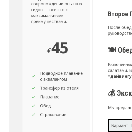
сопровождении опытных
гидов — все это с
Второе 
максимальными
преимуществами.
После обед
руководств
45
€
🍽️ Обе
Включенный
салатами. В
Подводное плавание
*
дайвингу 
с аквалангом
Трансфер из отеля
💰 Экск
Плавание
Обед
Мы предлаг
Страхование
Вариант 