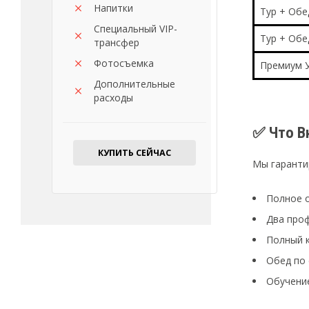
Напитки
Тур + Обе
Специальный VIP-
Тур + Обе
трансфер
Фотосъемка
Премиум У
Дополнительные
расходы
✅ Что В
КУПИТЬ СЕЙЧАС
Мы гаранти
Полное о
Два проф
Полный к
Обед по 
Обучение