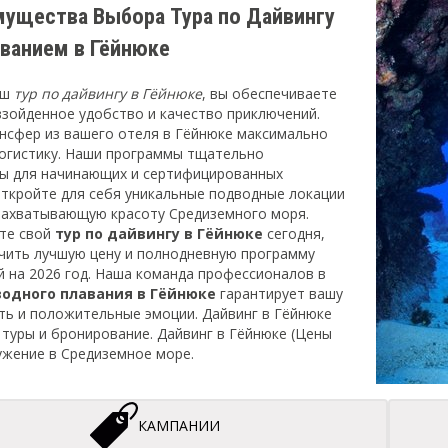
мущества Выбора Тура по Дайвингу
ованием в Гёйнюке
аш
тур по дайвингу в Гёйнюке
, вы обеспечиваете
взойденное удобство и качество приключений.
нсфер из вашего отеля в Гёйнюке максимально
огистику. Наши программы тщательно
ы для начинающих и сертифицированных
Откройте для себя уникальные подводные локации
захватывающую красоту Средиземного моря.
те свой
тур по дайвингу в Гёйнюке
сегодня,
чить лучшую цену и полнодневную программу
й на 2026 год. Наша команда профессионалов в
одного плавания в Гёйнюке
гарантирует вашу
ть и положительные эмоции. Дайвинг в Гёйнюке
 туры и бронирование. Дайвинг в Гёйнюке (Цены
ружение в Средиземное море.
КАМПАНИИ