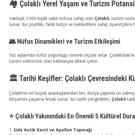
🏘️ Çolaklı Yerel Yaşam ve Turizm Potansi
Yaklaşık 3.500 kişilik sabit nüfusa sahip olan
Çolaklı
, turizm sezo
sunar. Bu çeşitlilik, farklı bütçe ve beklentilere sahip ziyaretçilere
👥 Nüfus Dinamikleri ve Turizm Etkileşimi
Yaz aylarında nüfus yoğunluğu önemli ölçüde artar. Çolaklı’daki kon
turizm sektörüne olan katkılarıyla dikkat çeker.
🏛️ Tarihi Keşifler: Çolaklı Çevresindeki K
Çolaklı’nın en büyük avantajlarından biri, dünya çapında ün salmış
ihtişamını yaşama fırsatı sunar. Bu tarihi zenginlikler,
Çolaklı
tatil
⭐ Çolaklı Yakınındaki En Önemli 5 Kültürel Dur
Side Antik Kenti ve Apollon Tapınağı