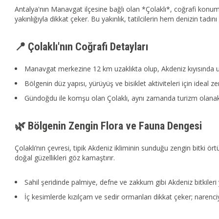
Antalya'nın Manavgat ilçesine bağlı olan *Çolaklı*, coğrafi konum
yakınlığıyla dikkat çeker. Bu yakınlık, tatilcilerin hem denizin ta
📍 Çolaklı'nın Coğrafi Detayları
Manavgat merkezine 12 km uzaklıkta olup, Akdeniz kıyısında u
Bölgenin düz yapısı, yürüyüş ve bisiklet aktiviteleri için ideal ze
Gündoğdu ile komşu olan Çolaklı, aynı zamanda turizm olanaklar
🌿 Bölgenin Zengin Flora ve Fauna Dengesi
Çolaklı’nın çevresi, tipik Akdeniz ikliminin sunduğu zengin bitki ört
doğal güzellikleri göz kamaştırır.
Sahil şeridinde palmiye, defne ve zakkum gibi Akdeniz bitkileri 
İç kesimlerde kızılçam ve sedir ormanları dikkat çeker; narenci