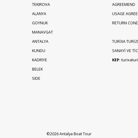
TEKIROVA
AGREEMEND
ALANYA
USAGE AGRE
GOYNUK
RETURN COND
MANAVGAT
ANTALYA
TURİXA TURİZ
KUNDU
SANAYİ VE TİCA
KADRIYE
KEP:
turixatu
BELEK
SIDE
©2026 Antalya Boat Tour