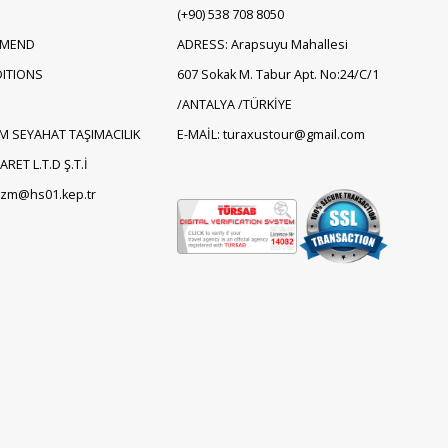
(+90)
538 708 8050
EMEND
ADRESS: Arapsuyu Mahallesi
ITIONS
607 Sokak M. Tabur Apt. No:24/C/1
/ANTALYA /TÜRKİYE
M SEYAHAT TAŞIMACILIK
E-MAİL: turaxustour@gmail.com
RET L.T.D Ş.T.İ
rizm@hs01.kep.tr