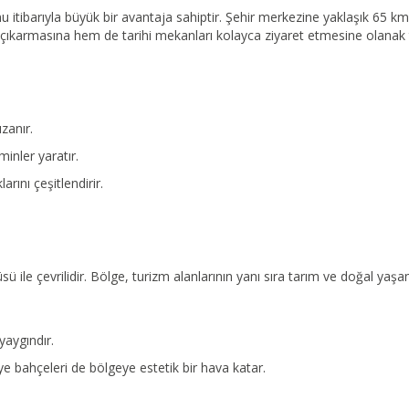
u itibarıyla büyük bir avantaja sahiptir. Şehir merkezine yaklaşık 65 
dını çıkarmasına hem de tarihi mekanları kolayca ziyaret etmesine olanak 
zanır.
minler yaratır.
ını çeşitlendirir.
üsü ile çevrilidir. Bölge, turizm alanlarının yanı sıra tarım ve doğal yaş
yaygındır.
ye bahçeleri de bölgeye estetik bir hava katar.