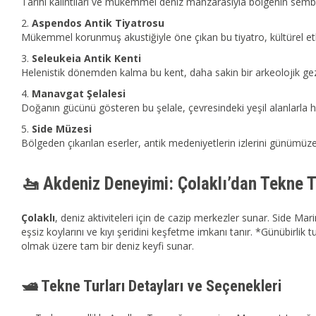
Tarihi kalıntıları ve mükemmel deniz manzarasıyla bölgenin semb
Aspendos Antik Tiyatrosu
Mükemmel korunmuş akustiğiyle öne çıkan bu tiyatro, kültürel etkin
Seleukeia Antik Kenti
Helenistik dönemden kalma bu kent, daha sakin bir arkeolojik ge
Manavgat Şelalesi
Doğanın gücünü gösteren bu şelale, çevresindeki yeşil alanlarla h
Side Müzesi
Bölgeden çıkarılan eserler, antik medeniyetlerin izlerini günümüze 
🚤 Akdeniz Deneyimi: Çolaklı’dan Tekne T
Çolaklı
, deniz aktiviteleri için de cazip merkezler sunar. Side Mari
eşsiz koylarını ve kıyı şeridini keşfetme imkanı tanır. *Günübirlik
olmak üzere tam bir deniz keyfi sunar.
🛥️ Tekne Turları Detayları ve Seçenekleri