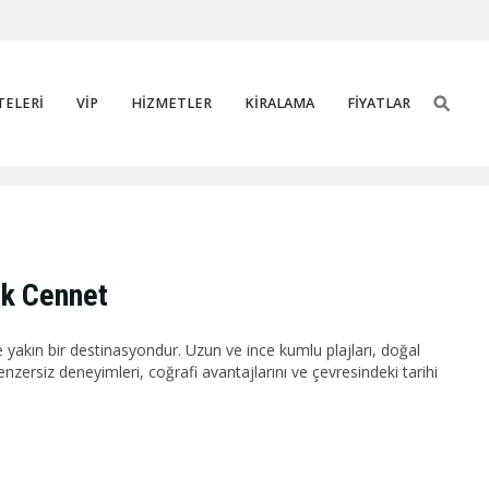
TELERİ
VİP
HİZMETLER
KİRALAMA
FİYATLAR
ek Cennet
 yakın bir destinasyondur. Uzun ve ince kumlu plajları, doğal
benzersiz deneyimleri, coğrafi avantajlarını ve çevresindeki tarihi