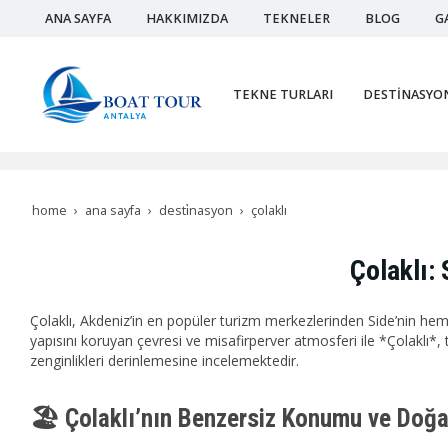
ANA SAYFA
HAKKIMIZDA
TEKNELER
BLOG
G
TEKNE TURLARI
DESTİNASYO
home
ana sayfa
desti̇nasyon
çolaklı
Çolaklı:
Çolaklı, Akdeniz’in en popüler turizm merkezlerinden Side’nin heme
yapısını koruyan çevresi ve misafirperver atmosferi ile *Çolaklı*, t
zenginlikleri derinlemesine incelemektedir.
🏖️ Çolaklı’nın Benzersiz Konumu ve Doğa