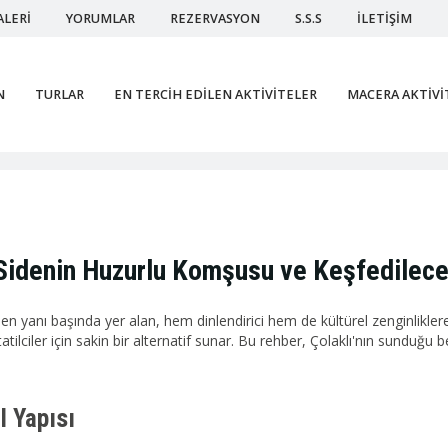
ALERİ
YORUMLAR
REZERVASYON
S.S.S
İLETİŞİM
N
TURLAR
EN TERCİH EDİLEN AKTİVİTELER
MACERA AKTİVİ
 Sidenin Huzurlu Komşusu ve Keşfedilec
n yanı başında yer alan, hem dinlendirici hem de kültürel zenginliklere
atilciler için sakin bir alternatif sunar. Bu rehber, Çolaklı'nın sunduğu 
l Yapısı