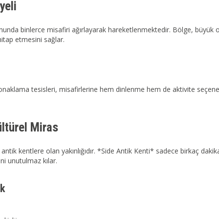
yeli
nunda binlerce misafiri ağırlayarak hareketlenmektedir. Bölge, büyük o
 hitap etmesini sağlar.
aklama tesisleri, misafirlerine hem dinlenme hem de aktivite seçenekleri
ültürel Miras
 antik kentlere olan yakınlığıdır. *Side Antik Kenti* sadece birkaç da
ini unutulmaz kılar.
ak