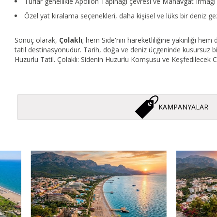
Turlar genellikle Apollon Tapınağı çevresi ve Manavgat Irmağı a
Özel yat kiralama seçenekleri, daha kişisel ve lüks bir deniz gez
Sonuç olarak,
Çolaklı
; hem Side'nin hareketliliğine yakınlığı he
tatil destinasyonudur. Tarih, doğa ve deniz üçgeninde kusursuz bi
Huzurlu Tatil. Çolaklı: Sidenin Huzurlu Komşusu ve Keşfedilecek 
KAMPANYALAR