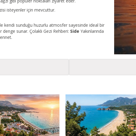
ğzı gibi popüler noktaları ziyaret eder.
isi isteyenler için mevcuttur.
m de kendi sunduğu huzurlu atmosfer sayesinde ideal bir
r denge sunar. Çolaklı Gezi Rehberi:
Side
Yakınlarında
Cennet.