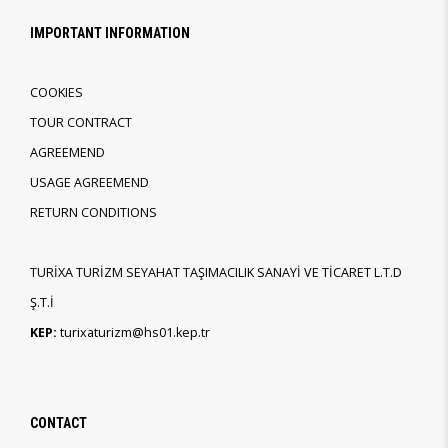
IMPORTANT INFORMATION
COOKIES
TOUR CONTRACT
AGREEMEND
USAGE AGREEMEND
RETURN CONDITIONS
TURİXA TURİZM SEYAHAT TAŞIMACILIK SANAYİ VE TİCARET L.T.D
Ş.T.İ
KEP:
turixaturizm@hs01.kep.tr
CONTACT