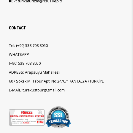
KEP:
turixaturizm@hs01.kep.tr
CONTACT
Tel:
(+90)
538 708 8050
WHATSAPP
(+90)
538 708 8050
ADRESS: Arapsuyu Mahallesi
607 Sokak M. Tabur Apt. No:24/C/1 /ANTALYA /TÜRKİYE
E-MAİL: turaxustour@gmail.com