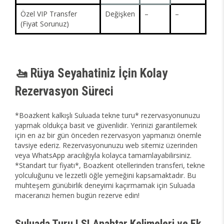
Özel VIP Transfer
Değişken
–
–
(Fiyat Sorunuz)
🚤 Rüya Seyahatiniz İçin Kolay
Rezervasyon Süreci
*Boazkent kalkışlı Suluada tekne turu* rezervasyonunuzu
yapmak oldukça basit ve güvenlidir. Yerinizi garantilemek
için en az bir gün önceden rezervasyon yapmanızı önemle
tavsiye ederiz. Rezervasyonunuzu web sitemiz üzerinden
veya WhatsApp aracılığıyla kolayca tamamlayabilirsiniz.
*Standart tur fiyatı*, Boazkent otellerinden transferi, tekne
yolculuğunu ve lezzetli öğle yemeğini kapsamaktadır. Bu
muhteşem günübirlik deneyimi kaçırmamak için Suluada
maceranızı hemen bugün rezerve edin!
Suluada Turu LSI Anahtar Kelimeleri ve Ek