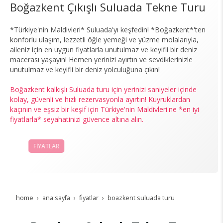
Boğazkent Çıkışlı Suluada Tekne Turu
*Türkiye'nin Maldivleri* Suluada'yı keşfedin! *Boğazkent*'ten
konforlu ulaşım, lezzetli öğle yemeği ve yüzme molalarıyla,
aileniz için en uygun fiyatlarla unutulmaz ve keyifli bir deniz
macerası yaşayın! Hemen yerinizi ayırtın ve sevdiklerinizle
unutulmaz ve keyifli bir deniz yolculuğuna çıkın!
Boğazkent kalkışlı Suluada turu için yerinizi saniyeler içinde
kolay, güvenli ve hızlı rezervasyonla ayırtın! Kuyruklardan
kaçının ve eşsiz bir keşif için Türkiye'nin Maldivleri'ne *en iyi
fiyatlarla* seyahatinizi güvence altına alın.
FİYATLAR
ŞİMDİ AL
home
ana sayfa
fi̇yatlar
boazkent suluada turu