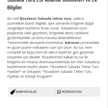
Bilgiler
Bu özel
Boazkent Suluada tekne turu
, sadece
yüzmekten ibaret değildir; aynı zamanda bölgenin doğal
zenginliğini keşfetme fırsatı sunar. Suluada'nın eşsiz
plajlarında vakit geçirirken, bölgedeki deniz canlılarını
gözlemleyebilir ve temiz havada dinlenebilirsiniz.
Teknemizdeki deneyimli mürettebat,
Adrasan
çevresindeki
en güzel yüzme noktalarını sizin için seçer. Bu tur, hem
romantik bir kaçış hem de ailece keyifli bir gün geçirmek
isteyenler için idealdir. Boazkent'ten kalkan bu tur ile
bölgenin en meşhur destinasyonlarından biri olan Suluada'yı
keşfetmenin keyfini çıkarın. *Boazkent Suluada Tekne Turu
Fiyatları* ve Detayları. *Boazkent Suluada Tekne Turu
Fiyatları ve Detaylı Program*.
KAMPANYALAR
REZERVASYON