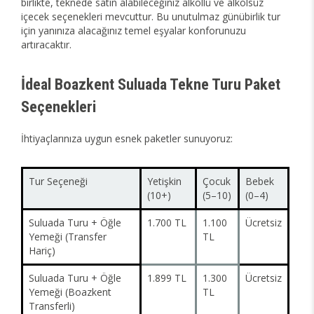
birlikte, teknede satın alabileceğiniz alkollü ve alkolsüz
içecek seçenekleri mevcuttur. Bu unutulmaz günübirlik tur
için yanınıza alacağınız temel eşyalar konforunuzu
artıracaktır.
İdeal Boazkent Suluada Tekne Turu Paket
Seçenekleri
İhtiyaçlarınıza uygun esnek paketler sunuyoruz:
Tur Seçeneği
Yetişkin
Çocuk
Bebek
(10+)
(5–10)
(0–4)
Suluada Turu + Öğle
1.700 TL
1.100
Ücretsiz
Yemeği (Transfer
TL
Hariç)
Suluada Turu + Öğle
1.899 TL
1.300
Ücretsiz
Yemeği (Boazkent
TL
Transferli)